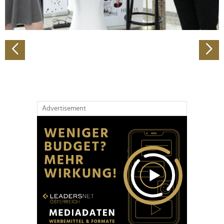
zu können und die Zugriffe auf unsere Website zu
analysieren. Außerdem geben wir Informationen zu Ihrer
Verwendung unserer Website an unsere Partner für
soziale Medien, Werbung und Analysen weiter. Unsere
Partner führen diese Informationen möglicherweise mit
weiteren Daten zusammen, die Sie ihnen bereitgestellt
haben oder die sie im Rahmen Ihrer Nutzung der Dienste
gesammelt haben.
Advertisement