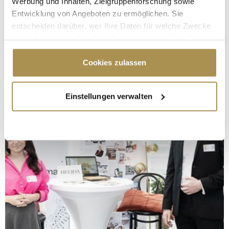
Werbung und Inhalten, Zielgruppenforschung sowie
Entwicklung von Angeboten zu ermöglichen. Sie
entscheiden darüber, wer Ihre Daten für welche Zwecke
nutzt. Sie können Ihre Einwilligung jederzeit über die
Cookie-Erklärung oder durch Klicken auf das Privacy
Trigger Symbol ändern oder widerrufen
Cookies zulassen
Wenn Sie es erlauben, würden wir auch gerne:
Einstellungen verwalten
Informationen über Ihre geografische Lage
erfassen, welche bis auf einige Meter genau sein
können
Ihr Gerät durch aktives Scannen nach
bestimmten Merkmalen (Fingerprinting) identifizieren
Erfahren Sie mehr darüber, wie Ihre persönlichen Daten
verarbeitet werden, und legen Sie Ihre Präferenzen im
Abschnitt Einzelheiten
fest.
Wir verwenden Cookies, um Inhalte und Anzeigen zu
personalisieren, Funktionen für soziale Medien anbieten