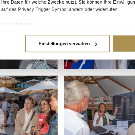
 Ihre Daten für welche Zwecke nutzt. Sie können Ihre Einwilligun
 auf das Privacy Trigger Symbol ändern oder widerrufen
n wir auch gerne:
re geografische Lage erfassen, welche bis auf einige Meter gen
es Scannen nach bestimmten Merkmalen (Fingerprinting) identifi
Einstellungen verwalten
ie Ihre persönlichen Daten verarbeitet werden, und legen Sie I
nhalte und Anzeigen zu personalisieren, Funktionen für soziale
Website zu analysieren. Außerdem geben wir Informationen zu I
r soziale Medien, Werbung und Analysen weiter. Unsere Partner
 Daten zusammen, die Sie ihnen bereitgestellt haben oder die s
n.