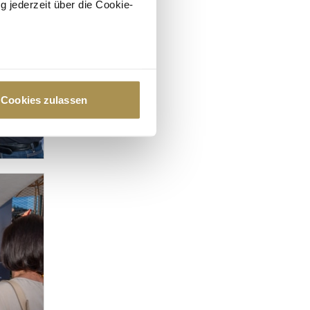
g jederzeit über die Cookie-
au sein können
zieren
Cookies zulassen
hre Präferenzen im
Abschnitt
 Medien anbieten zu können
hrer Verwendung unserer
 führen diese Informationen
ie im Rahmen Ihrer Nutzung