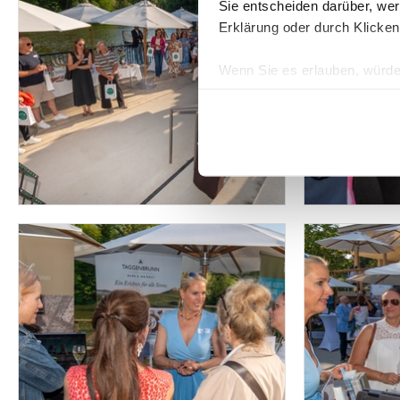
Sie entscheiden darüber, wer
Erklärung oder durch Klicken
Wenn Sie es erlauben, würde
Informationen über Ih
Ihr Gerät durch aktiv
Erfahren Sie mehr darüber, w
Einzelheiten
fest.
Wir verwenden Cookies, um I
und die Zugriffe auf unsere 
Website an unsere Partner fü
möglicherweise mit weiteren
der Dienste gesammelt habe