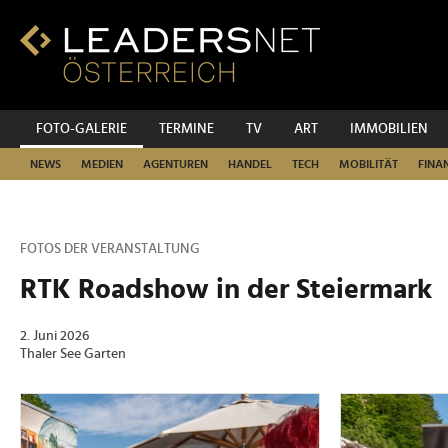
Zum
Inhalt
Zur
Fußzeilen-
Navigation
Zur
FOTO-GALERIE
TERMINE
TV
ART
IMMOBILIEN
Hauptnavigation
NEWS
MEDIEN
AGENTUREN
HANDEL
TECH
MOBILITÄT
FINA
FOTOS DER VERANSTALTUNG
RTK Roadshow in der Steiermark
2. Juni 2026
Thaler See Garten