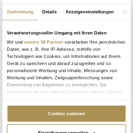
Zustimmung
Details
Anzeigeneinstellungen
Über
Seite 2 / 2
ZURÜCK
Verantwortungsvoller Umgang mit Ihren Daten
Wir und
unsere 58 Partner
verarbeiten Ihre persönlichen
Daten, wie z. B. Ihre IP-Adresse, mithilfe von
ALLE GALERIEN
Technologien wie Cookies, um Informationen auf Ihrem
Gerät zu speichern und darauf zuzugreifen und so
personalisierte Werbung und Inhalte, Messungen von
Werbung und Inhalten, Zielgruppenforschung sowie
Advertisement
Entwicklung von Angeboten zu ermöglichen. Sie
entscheiden darüber, wer Ihre Daten für welche Zwecke
nutzt. Sie können Ihre Einwilligung jederzeit über die
Cookie-Erklärung oder durch Klicken auf das Privacy
Trigger Symbol ändern oder widerrufen
Cookies zulassen
Wenn Sie es erlauben, würden wir auch gerne:
Einstellungen verwalten