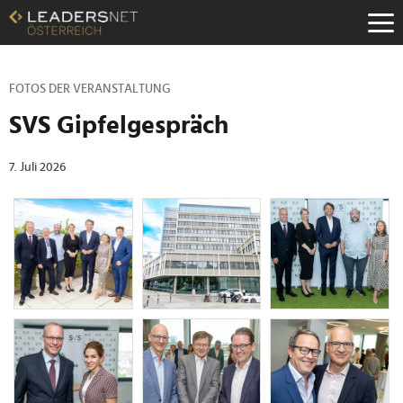
Zum
Inhalt
Zur
Fußzeilen-
Navigation
FOTOS DER VERANSTALTUNG
Zur
SVS Gipfelgespräch
Hauptnavigation
7. Juli 2026