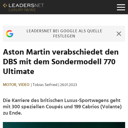
Zum
Inhalt
Zur
Fußzeilen-
Navigation
LEADERSNET BEI GOOGLE ALS QUELLE
Zur
FESTLEGEN
Hauptnavigation
Aston Martin verabschiedet den
DBS mit dem Sondermodell 770
Ultimate
MOTOR,
VIDEO
| Tobias Seifried
| 26.01.2023
Die Karriere des britischen Luxus-Sportwagens geht
mit 300 speziellen Coupés und 199 Cabrios (Volante)
zu Ende.
>