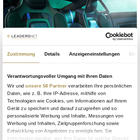
Zustimmung
Details
Anzeigeneinstellungen
Über
Aston Martin DBS 770 Ultimate © Aston Martin
Ausverkauft
Verantwortungsvoller Umgang mit Ihren Daten
Die Preise des Abschiedsmodells nennt Aston Martin nicht.
Wir und
unsere 58 Partner
verarbeiten Ihre persönlichen
Aufgrund der Limitierung dürfen sich die Käufer:innen aber
Daten, wie z. B. Ihre IP-Adresse, mithilfe von
mit Sicherheit über eine ordentliche Wertsteigerung freuen.
Technologien wie Cookies, um Informationen auf Ihrem
Wer jetzt noch zuschlagen möchte, hat jedoch Pech. Denn
Gerät zu speichern und darauf zuzugreifen und so
die Briten haben die 499 Einheiten bereits vor der offiziellen
personalisierte Werbung und Inhalte, Messungen von
Präsentation an besondere Kund:innen des Hauses verkauft.
Werbung und Inhalten, Zielgruppenforschung sowie
Diese dürfen sich ihren DBS 770 Ultimate nun individuell
Entwicklung von Angeboten zu ermöglichen. Sie
konfigurieren.
entscheiden darüber, wer Ihre Daten für welche Zwecke