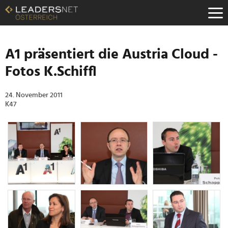
Zum
Inhalt
Zur
Fußzeilen-
Navigation
A1 präsentiert die Austria Cloud -
Zur
Fotos K.Schiffl
Hauptnavigation
24. November 2011
K47