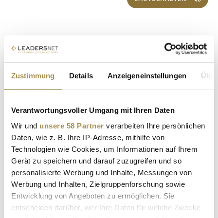
Zustimmung
Details
Anzeigeneinstellungen
Über
Verantwortungsvoller Umgang mit Ihren Daten
Sollten Sie das Video nicht abspielen können, klicken Sie bitte
hier!
Wir und
unsere 58 Partner
verarbeiten Ihre persönlichen
EVENTS
| 02.07.2026
Daten, wie z. B. Ihre IP-Adresse, mithilfe von
Technologien wie Cookies, um Informationen auf Ihrem
ARROW ECS AUSTRIA
Gerät zu speichern und darauf zuzugreifen und so
personalisierte Werbung und Inhalte, Messungen von
Werbung und Inhalten, Zielgruppenforschung sowie
Entwicklung von Angeboten zu ermöglichen. Sie
entscheiden darüber, wer Ihre Daten für welche Zwecke