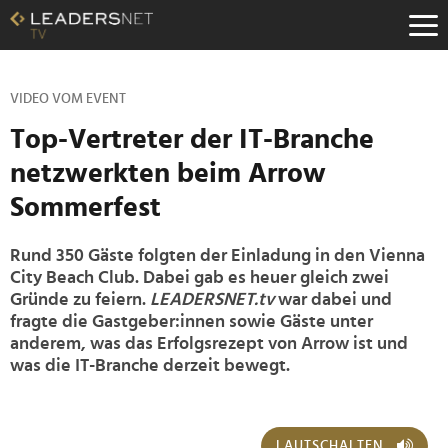
Zum
Inhalt
Zur
Fußzeilen-
Navigation
VIDEO VOM EVENT
Zur
Top-Vertreter der IT-Branche
Hauptnavigation
netzwerkten beim Arrow
Sommerfest
Rund 350 Gäste folgten der Einladung in den Vienna
City Beach Club. Dabei gab es heuer gleich zwei
Gründe zu feiern.
LEADERSNET.tv
war dabei und
fragte die Gastgeber:innen sowie Gäste unter
anderem, was das Erfolgsrezept von Arrow ist und
was die IT-Branche derzeit bewegt.
LAUTSCHALTEN