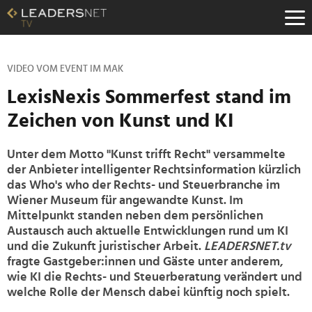
Zum
Inhalt
Zur
Fußzeilen-
Navigation
VIDEO VOM EVENT IM MAK
Zur
LexisNexis Sommerfest stand im
Hauptnavigation
Zeichen von Kunst und KI
Unter dem Motto "Kunst trifft Recht" versammelte
der Anbieter intelligenter Rechtsinformation kürzlich
das Who's who der Rechts- und Steuerbranche im
Wiener Museum für angewandte Kunst. Im
Mittelpunkt standen neben dem persönlichen
Austausch auch aktuelle Entwicklungen rund um KI
und die Zukunft juristischer Arbeit.
LEADERSNET.tv
fragte Gastgeber:innen und Gäste unter anderem,
wie KI die Rechts- und Steuerberatung verändert und
welche Rolle der Mensch dabei künftig noch spielt.