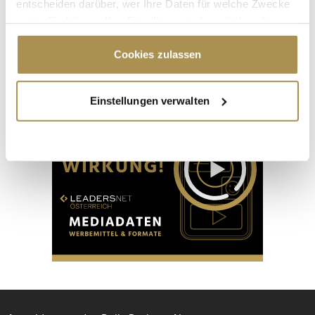
entscheiden darüber, wer Ihre Daten für welche Zwecke
nutzt. Sie können Ihre Einwilligung jederzeit über die
Cookie-Erklärung oder durch Klicken auf das Privacy
Trigger Symbol ändern oder widerrufen
Cookies zulassen
Advertisement
Wenn Sie es erlauben, würden wir auch gerne:
Einstellungen verwalten
Informationen über Ihre geografische Lage
erfassen, welche bis auf einige Meter genau sein
können
Ihr Gerät durch aktives Scannen nach
bestimmten Merkmalen (Fingerprinting) identifizieren
Erfahren Sie mehr darüber, wie Ihre persönlichen Daten
verarbeitet werden, und legen Sie Ihre Präferenzen im
Abschnitt Einzelheiten
fest.
Wir verwenden Cookies, um Inhalte und Anzeigen zu
personalisieren, Funktionen für soziale Medien anbieten
zu können und die Zugriffe auf unsere Website zu
analysieren. Außerdem geben wir Informationen zu Ihrer