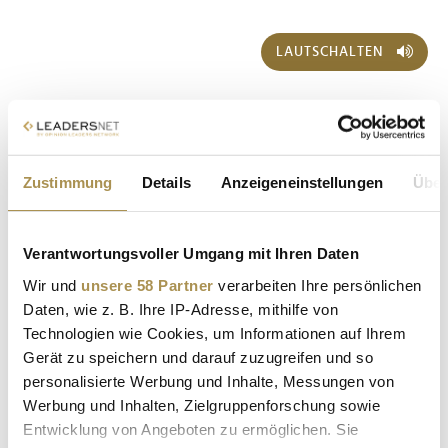
LAUTSCHALTEN
Zustimmung
Details
Anzeigeneinstellungen
Über
Verantwortungsvoller Umgang mit Ihren Daten
Sollten Sie das Video nicht abspielen können, klicken Sie bitte
hier!
Wir und
unsere 58 Partner
verarbeiten Ihre persönlichen
Daten, wie z. B. Ihre IP-Adresse, mithilfe von
EVENTS
| 17.06.2026
Technologien wie Cookies, um Informationen auf Ihrem
Gerät zu speichern und darauf zuzugreifen und so
personalisierte Werbung und Inhalte, Messungen von
LEXISNEXIS
Werbung und Inhalten, Zielgruppenforschung sowie
Entwicklung von Angeboten zu ermöglichen. Sie