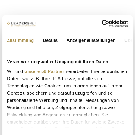
Zustimmung
Details
Anzeigeneinstellungen
Über
Sollten Sie das Video nicht abspielen können, klicken Sie bitte
hier!
Verantwortungsvoller Umgang mit Ihren Daten
SHORTS
| 19.05.2026
Wir und
unsere 58 Partner
verarbeiten Ihre persönlichen
Daten, wie z. B. Ihre IP-Adresse, mithilfe von
JAPAN
FLUGHAFEN
HATTMANNSDORFER
Technologien wie Cookies, um Informationen auf Ihrem
Gerät zu speichern und darauf zuzugreifen und so
personalisierte Werbung und Inhalte, Messungen von
Werbung und Inhalten, Zielgruppenforschung sowie
Entwicklung von Angeboten zu ermöglichen. Sie
entscheiden darüber, wer Ihre Daten für welche Zwecke
nutzt. Sie können Ihre Einwilligung jederzeit über die