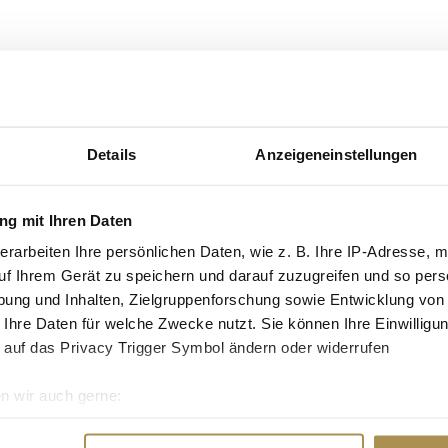
Details
Anzeigeneinstellungen
g mit Ihren Daten
erarbeiten Ihre persönlichen Daten, wie z. B. Ihre IP-Adresse, m
uf Ihrem Gerät zu speichern und darauf zuzugreifen und so pers
ung und Inhalten, Zielgruppenforschung sowie Entwicklung von
 Ihre Daten für welche Zwecke nutzt. Sie können Ihre Einwilligun
 auf das Privacy Trigger Symbol ändern oder widerrufen
n wir auch gerne:
re geografische Lage erfassen, welche bis auf einige Meter gen
es Scannen nach bestimmten Merkmalen (Fingerprinting) identifi