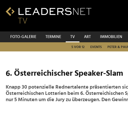
Zum
Inhalt
Zur
Fußzeilen-
Navigation
Zur
FOTO-GALERIE
TERMINE
TV
ART
IMMOBILIEN
Hauptnavigation
5 VOR 12
EVENTS
PETER & PAU
6. Österreichischer Speaker-Slam
Knapp 30 potenzielle Rednertalente präsentierten si
Österreichischen Lotterien beim 6. Österreichischen 
nur 5 Minuten um die Jury zu überzeugen. Den Gewin