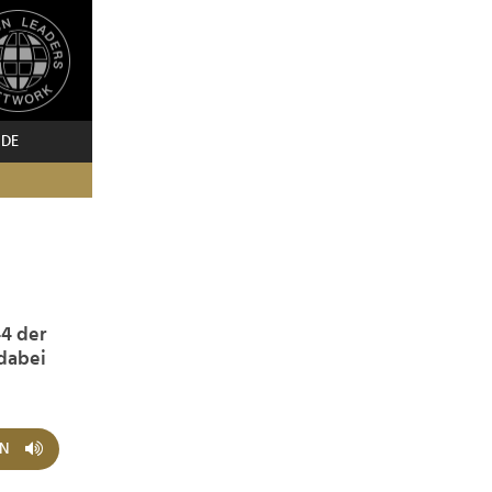
 DE
44 der
 dabei
EN