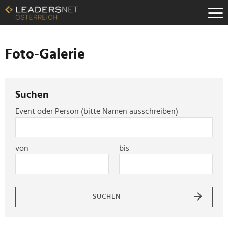
Zum
Inhalt
Zur
Fußzeilen-
Navigation
Foto-Galerie
Zur
Hauptnavigation
Suchen
Event oder Person (bitte Namen ausschreiben)
von
bis
SUCHEN