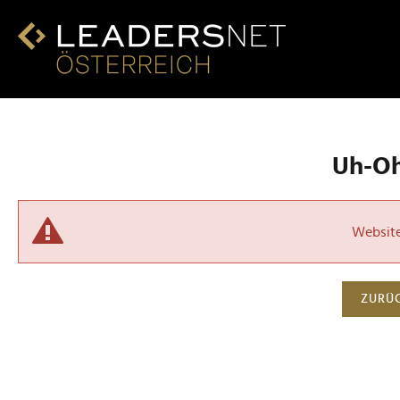
Uh-Oh!
Website 
ZURÜC