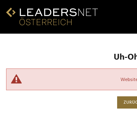
Uh-Oh!
Website 
ZURÜC