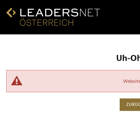
Uh-Oh!
Website 
ZURÜC