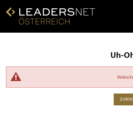
Uh-Oh!
Website 
ZURÜC